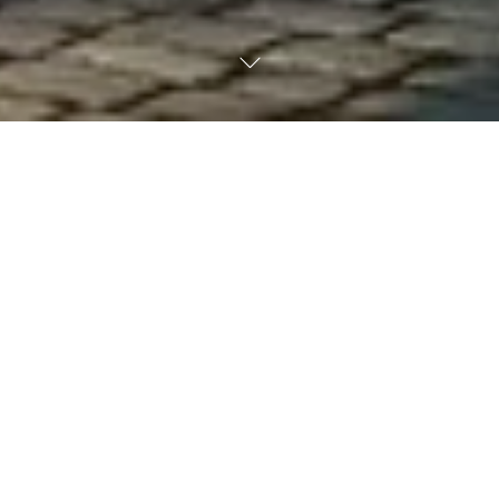
M
O
L
D
A
M
O
S
O
V
I
V
E
R
D
E
A
M
A
N
H
Ã
NOSSA INQUIETAÇÃO É 
A FORÇA PARA CRIAR O 
QUE AINDA NÃO EXISTE
Somos a evolução de uma trajetória já consolidada no 
mercado imobiliário. Em cada projeto, reunimos 
inovação, sofisticação e visão de futuro,
 traduzindo 
nossa inquietação criativa em empreendimentos que 
unem arquitetura, arte e lifestyle em um mesmo 
território.
Com a experiência e o olhar cosmopolita de Henrique 
Blecher, carregamos em nosso DNA 
a autoria que 
transforma ideias visionárias em valor duradouro para 
pessoas, investidores e cidades.